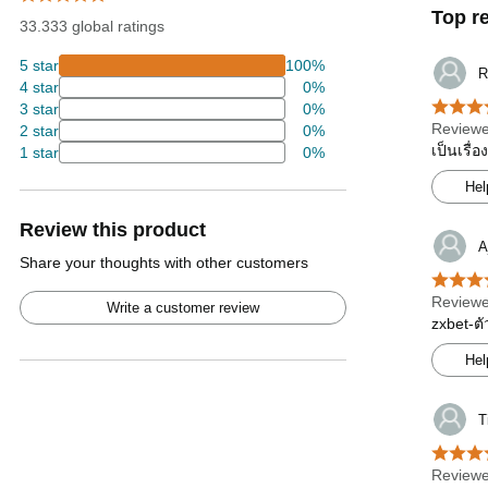
Top r
33.333 global ratings
5 star
100%
R
4 star
0%
3 star
0%
Reviewe
2 star
0%
เป็นเรื่
1 star
0%
Hel
Review this product
A
Share your thoughts with other customers
Reviewe
Write a customer review
zxbet-ตั
Hel
T
Reviewe