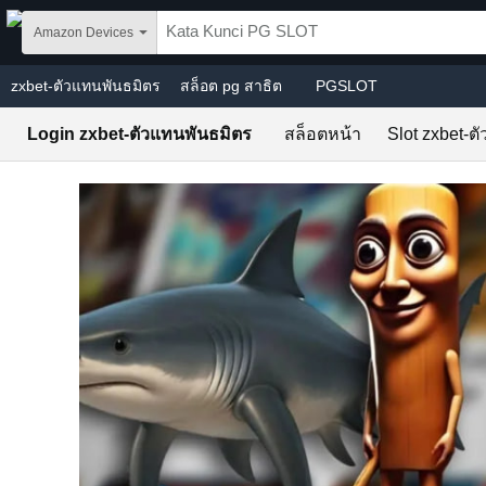
Skip to main content
Amazon Devices
zxbet-ตัวแทนพันธมิตร
สล็อต pg สาธิต
PGSLOT
Login zxbet-ตัวแทนพันธมิตร
สล็อตหน้า
Slot zxbet-ต