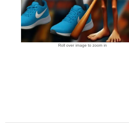
Roll over image to zoom in