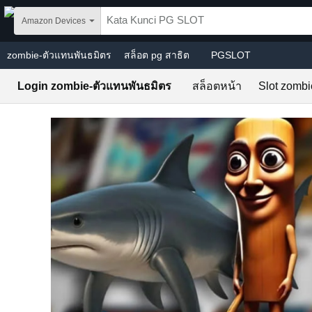
Skip to main content
Amazon Devices
zombie-ตัวแทนพันธมิตร
สล็อต pg สาธิต
PGSLOT
Login zombie-ตัวแทนพันธมิตร
สล็อตหน้า
Slot zomb