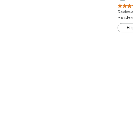
Reviewe
ชนะง่าย
Hel