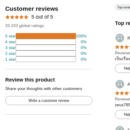
Customer reviews
Top revi
5 out of 5
Top r
33.333 global ratings
5 star
100%
R
4 star
0%
3 star
0%
Reviewe
2 star
0%
เป็นเรื่
1 star
0%
Hel
Review this product
A
Share your thoughts with other customers
Reviewe
Write a customer review
zeus789-
Hel