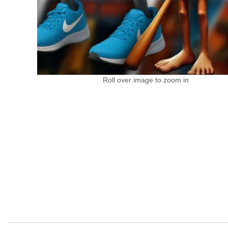
Roll over image to zoom in