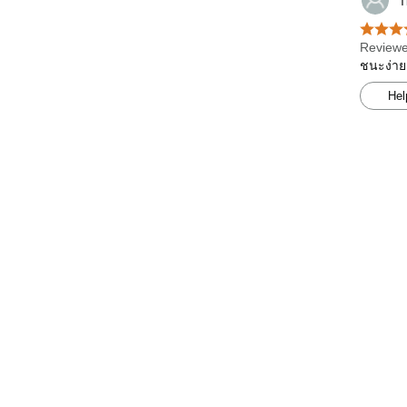
T
Reviewe
ชนะง่าย
Hel