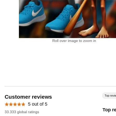
Roll over image to zoom in
Customer reviews
Top revi
5 out of 5
Top r
33.333 global ratings