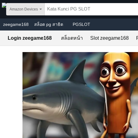
Skip to main content
Amazon Devices
zeegame168
สล็อต pg สาธิต
PGSLOT
Login zeegame168
สล็อตหน้า
Slot zeegame168