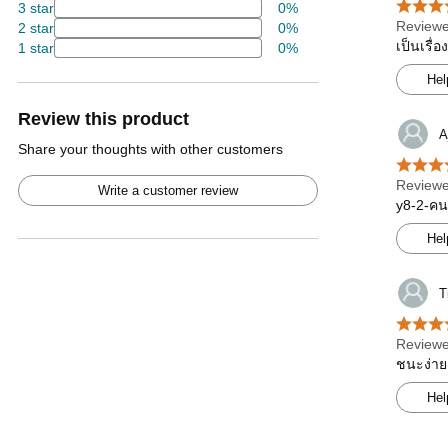
3 star
0%
Reviewe
2 star
0%
เป็นเรื่
1 star
0%
Hel
Review this product
A
Share your thoughts with other customers
Reviewe
Write a customer review
y8-2-คน
Hel
T
Reviewe
ชนะง่าย
Hel