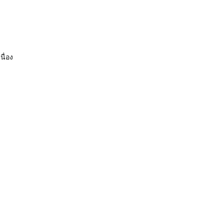
นื่อง