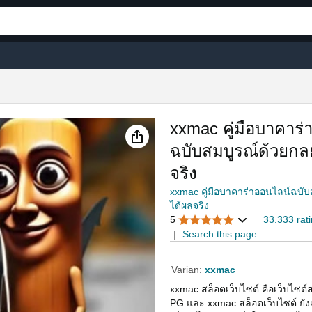
xxmac คู่มือบาคาร่
ฉบับสมบูรณ์ด้วยกลยุ
จริง
xxmac คู่มือบาคาร่าออนไลน์ฉบับส
ได้ผลจริง
5
33.333 rat
|
Search this page
Varian:
xxmac
xxmac สล็อตเว็บไซต์ คือเว็บไซต
PG และ xxmac สล็อตเว็บไซต์ ยัง