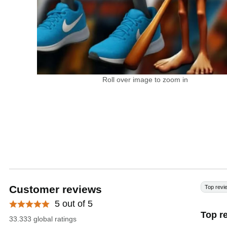
Roll over image to zoom in
Customer reviews
Top revi
5 out of 5
Top r
33.333 global ratings