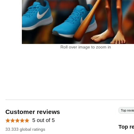
Roll over image to zoom in
Customer reviews
Top revi
5 out of 5
Top r
33.333 global ratings