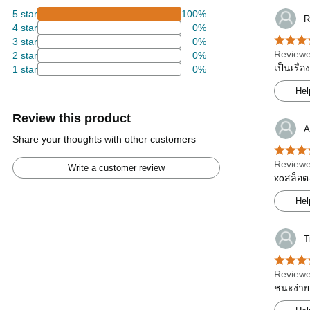
5 star
100%
R
4 star
0%
3 star
0%
Reviewe
2 star
0%
เป็นเรื่
1 star
0%
Hel
Review this product
A
Share your thoughts with other customers
Reviewe
Write a customer review
xoสล็อต-
Hel
T
Reviewe
ชนะง่าย