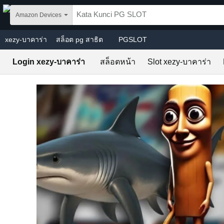
Skip to main content
Amazon Devices
xezy-บาคาร่า
สล็อต pg สาธิต
PGSLOT
Login xezy-บาคาร่า
สล็อตหน้า
Slot xezy-บาคาร่า