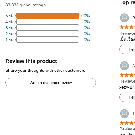
Top r
33.333 global ratings
5 star
100%
R
4 star
0%
3 star
0%
Reviewe
2 star
0%
เป็นเรื่
1 star
0%
Hel
Review this product
A
Share your thoughts with other customers
Reviewe
Write a customer review
xezy-บา
Hel
T
Reviewe