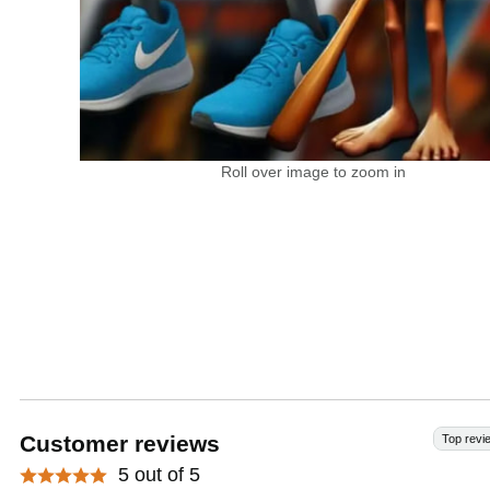
Roll over image to zoom in
Customer reviews
Top revi
5 out of 5