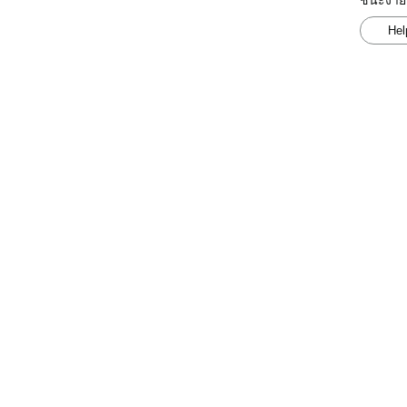
ชนะง่าย
Hel