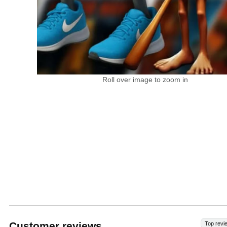
Roll over image to zoom in
Customer reviews
Top revi