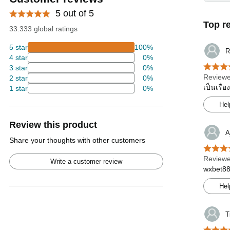
5 out of 5
Top r
33.333 global ratings
5 star
100%
R
4 star
0%
3 star
0%
Reviewe
2 star
0%
เป็นเรื่
1 star
0%
Hel
Review this product
A
Share your thoughts with other customers
Reviewe
Write a customer review
wxbet88
Hel
T