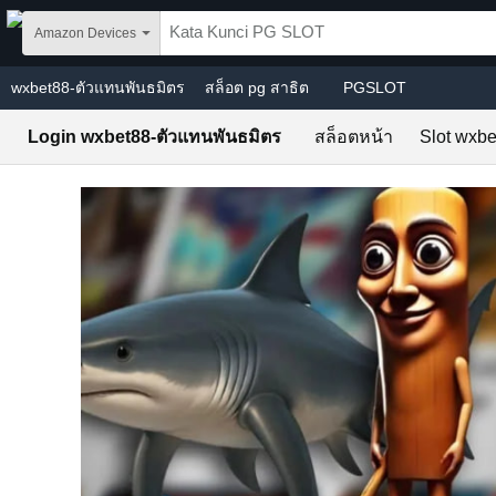
Skip to main content
Amazon Devices
wxbet88-ตัวแทนพันธมิตร
สล็อต pg สาธิต
PGSLOT
Login wxbet88-ตัวแทนพันธมิตร
สล็อตหน้า
Slot wxb