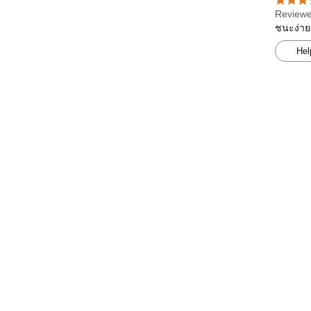
Reviewe
ชนะง่าย
Hel