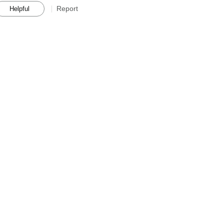
Report
Helpful