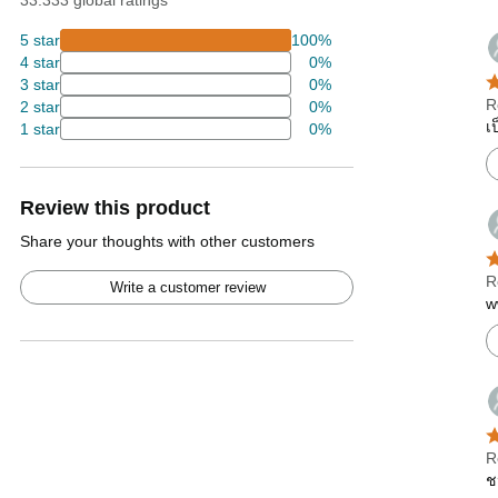
33.333 global ratings
5 star
100%
4 star
0%
3 star
0%
R
2 star
0%
เ
1 star
0%
Review this product
Share your thoughts with other customers
R
Write a customer review
w
R
ช