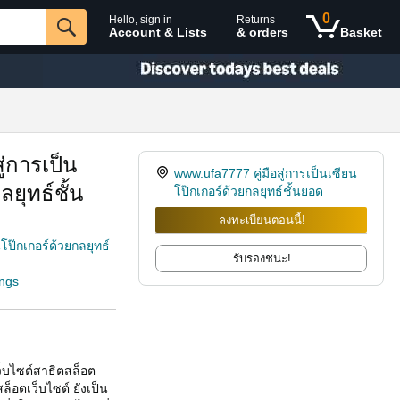
0
Hello, sign in
Returns
Account & Lists
& orders
Basket
ู่การเป็น
www.ufa7777 คู่มือสู่การเป็นเซียน
ลยุทธ์ชั้น
โป๊กเกอร์ด้วยกลยุทธ์ชั้นยอด
ลงทะเบียนตอนนี้!
โป๊กเกอร์ด้วยกลยุทธ์
รับรองชนะ!
ings
ว็บไซต์สาธิตสล็อต
อตเว็บไซต์ ยังเป็น