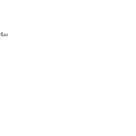
นื่อง