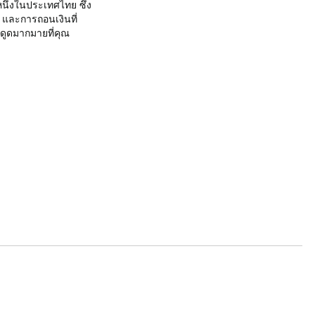
หนึ่งในประเทศไทย ซึ่ง
 และการถอนเงินที่
ดูดมากมายที่คุณ