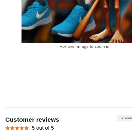
Roll over image to zoom in
Customer reviews
Top revi
5 out of 5