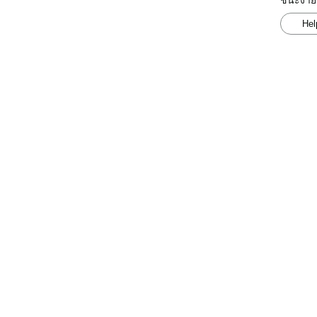
ชนะง่าย
Hel