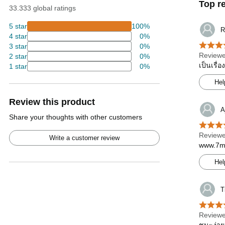
Top r
33.333 global ratings
5 star
100%
R
4 star
0%
3 star
0%
Reviewe
2 star
0%
เป็นเรื่
1 star
0%
Hel
Review this product
A
Share your thoughts with other customers
Reviewe
Write a customer review
www.7m.
Hel
T
Reviewe