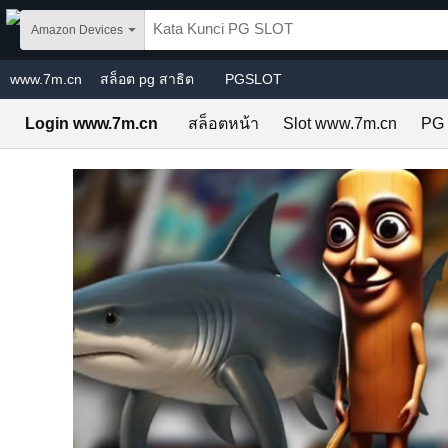
Skip to main content
Amazon Devices
www.7m.cn
สล็อต pg สาธิต
PGSLOT
Login www.7m.cn
สล็อตหน้า
Slot www.7m.cn
PG