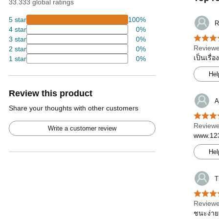
33.333 global ratings
5 star
100%
R
4 star
0%
3 star
0%
Reviewe
2 star
0%
เป็นเรื่
1 star
0%
Hel
Review this product
A
Share your thoughts with other customers
Reviewe
Write a customer review
www.123f
Hel
T
Reviewe
ชนะง่าย