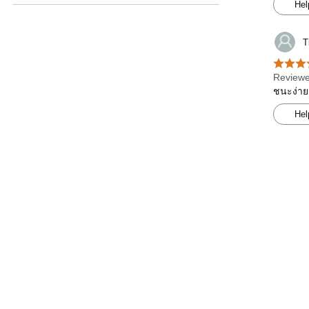
Hel
T
Reviewe
ชนะง่าย
Hel