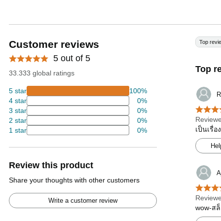
Customer reviews
Top revi
5 out of 5
Top r
33.333 global ratings
5 star
100%
R
4 star
0%
3 star
0%
Reviewe
2 star
0%
เป็นเรื่
1 star
0%
Hel
Review this product
A
Share your thoughts with other customers
Reviewe
Write a customer review
wow-สล็อ