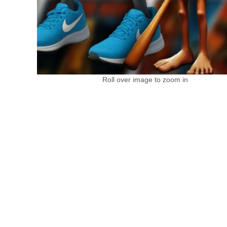
Roll over image to zoom in