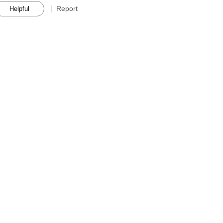
Report
Helpful