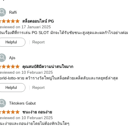
Raffi
สล็อตออนไลน์ PG
eviewed on 17 Januari 2025
ป็นเรื่องดีที่การเล่น PG SLOT มักจะได้รับชัยชนะสูงสุดและผลกำไรอย่างต่อเ
Report
Helpful
Ajis
คุณสมบัติมีความน่าสนใจมาก
eviewed on 10 Februari 2025
orld-lotto-หวย คว้ารางวัลใหญ่ในสล็อตด้วยเคล็ดลับและกลยุทธ์ล่าสุด
Report
Helpful
Tiktokers Gabut
ชนะง่าย ถอนง่าย
eviewed on 10 Februari 2025
นะง่ายและถอนง่ายโดยไม่ต้องหักเงินใดๆ