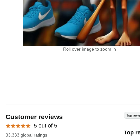
Roll over image to zoom in
Customer reviews
Top revi
5 out of 5
Top r
33.333 global ratings