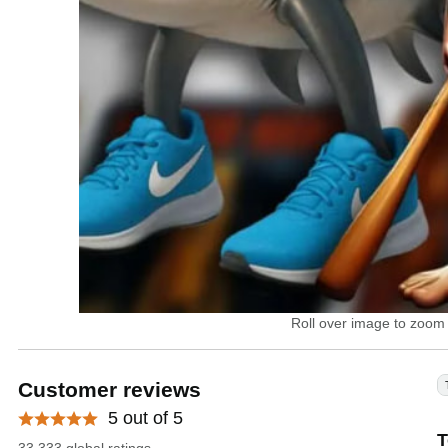
Roll over image to zoom 
Customer reviews
5 out of 5
T