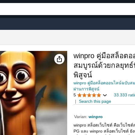
winpro คู่มือสล็อต
สมบูรณ์ด้วยกลยุทธ์ท
พิสูจน์
winpro คู่มือสล็อตออนไลน์ฉบับสมบ
ผ่านการพิสูจน์
5
33.333 rat
|
Search this page
Varian:
winpro
winpro สล็อตเว็บไซต์ คือเว็บไซต
PG และ winpro สล็อตเว็บไซต์ ยัง