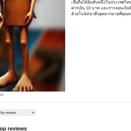
เชื่อถือได้อันดับหนึ่งในประเทศไทย
ฝากเงิน 10 บาท และการถอนเงินที
ด้วยโบนัสน่าดึงดูดมากมายที่คุณ
in
Top reviews
op reviews