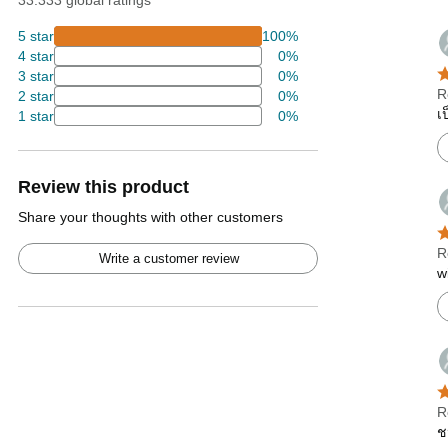
33.333 global ratings
5 star
100%
4 star
0%
3 star
0%
R
2 star
0%
เ
1 star
0%
Review this product
Share your thoughts with other customers
R
Write a customer review
w
R
ช