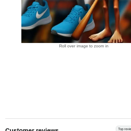
Roll over image to zoom in
Customer reviews
Top revi