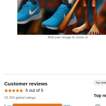
Roll over image to zoom in
Customer reviews
Top revi
5 out of 5
Top r
33.333 global ratings