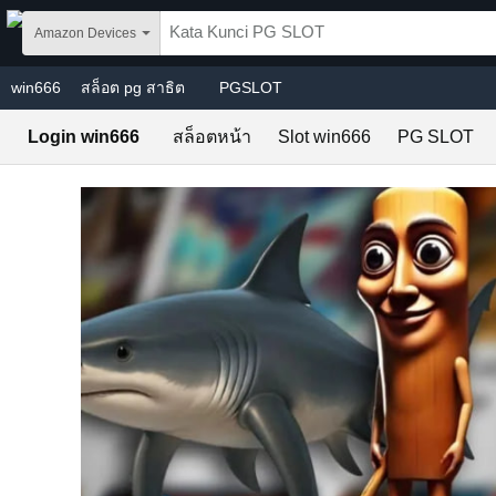
Skip to main content
Amazon Devices
win666
สล็อต pg สาธิต
PGSLOT
Login win666
สล็อตหน้า
Slot win666
PG SLOT