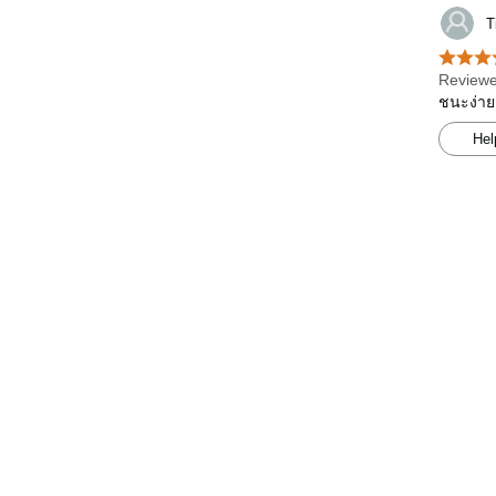
T
Reviewe
ชนะง่าย
Hel