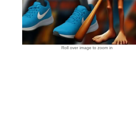
Roll over image to zoom in