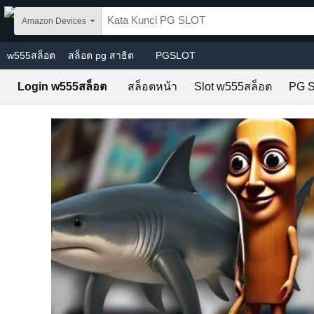
Skip to main content
Amazon Devices
w555สล็อต
สล็อต pg สาธิต
PGSLOT
Login w555สล็อต
สล็อตหน้า
Slot w555สล็อต
PG 