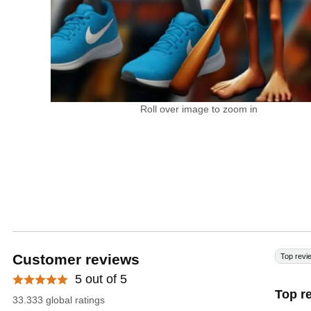
Roll over image to zoom in
Customer reviews
Top revi
5 out of 5
Top r
33.333 global ratings