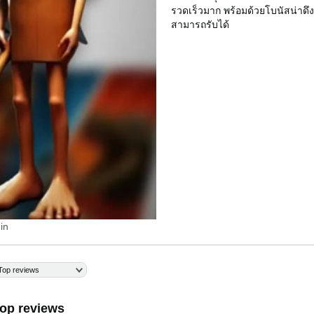
รวดเร็วมาก พร้อมด้วยโบนัสน่าดึง
สามารถรับได้
in
Top reviews
op reviews