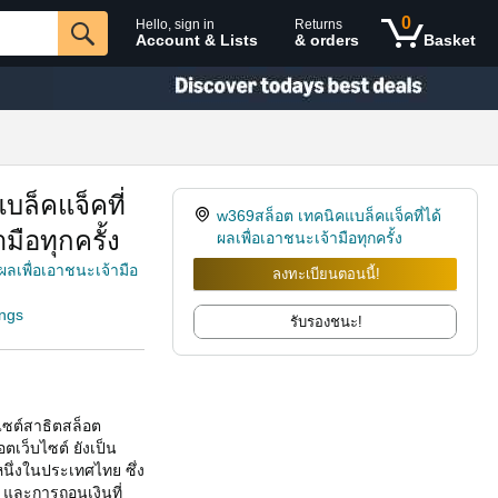
0
Hello, sign in
Returns
Account & Lists
& orders
Basket
ล็คแจ็คที่
w369สล็อต เทคนิคแบล็คแจ็คที่ได้
มือทุกครั้ง
ผลเพื่อเอาชนะเจ้ามือทุกครั้ง
ผลเพื่อเอาชนะเจ้ามือ
ลงทะเบียนตอนนี้!
ings
รับรองชนะ!
ไซต์สาธิตสล็อต
เว็บไซต์ ยังเป็น
หนึ่งในประเทศไทย ซึ่ง
 และการถอนเงินที่