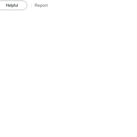
Report
Helpful