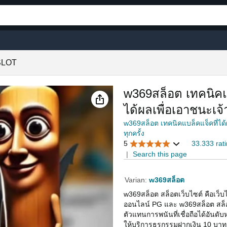
SLOT
w369สล็อต เทคนิคแบ
ได้ผลเพื่อเอาชนะเจ้า
w369สล็อต เทคนิคแบล็คแจ็คที่ได้
ทุกครั้ง
5
33.333 rat
|
Search this page
Varian:
w369สล็อต
w369สล็อต สล็อตเว็บไซต์ คือเว็บ
ออนไลน์ PG และ w369สล็อต สล็อต
ตัวแทนการพนันที่เชื่อถือได้อันดับ
ให้บริการธุรกรรมฝากเงิน 10 บาท