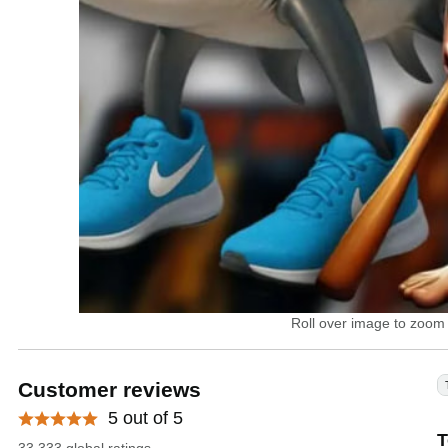
Roll over image to zoom 
Customer reviews
5 out of 5
T