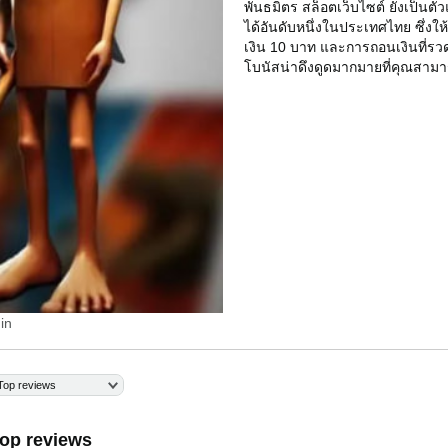
พันธมิตร สล็อตเว็บไซต์ ยังเป็นตัว
ได้อันดับหนึ่งในประเทศไทย ซึ่งใ
เงิน 10 บาท และการถอนเงินที่รว
โบนัสน่าดึงดูดมากมายที่คุณสามา
in
Top reviews
op reviews