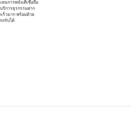
แทนการพนันที่เชื่อถือ
ห้บริการธุรกรรมฝาก
ดเร็วมาก พร้อมด้วย
รถรับได้