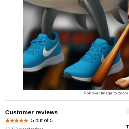
Roll over image to zoom 
Customer reviews
5 out of 5
T