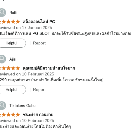
Raffi
สล็อตออนไลน์ PG
eviewed on 17 Januari 2025
ป็นเรื่องดีที่การเล่น PG SLOT มักจะได้รับชัยชนะสูงสุดและผลกำไรอย่างต่อเ
Report
Helpful
Ajis
คุณสมบัติมีความน่าสนใจมาก
eviewed on 10 Februari 2025
299 กลยุทธ์บาคาร่างบจำกัดเพื่อเพิ่มโอกาสชัยชนะครั้งใหญ่
Report
Helpful
Tiktokers Gabut
ชนะง่าย ถอนง่าย
eviewed on 10 Februari 2025
นะง่ายและถอนง่ายโดยไม่ต้องหักเงินใดๆ