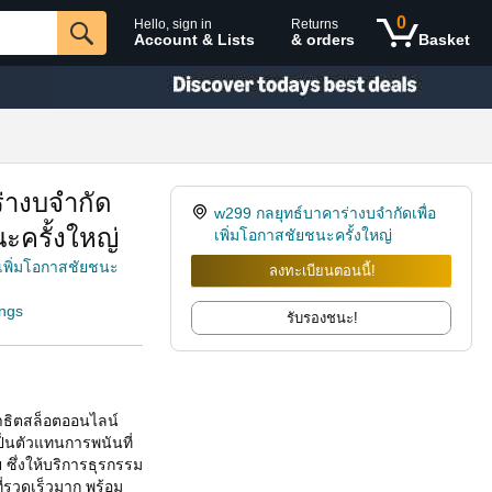
0
Hello, sign in
Returns
Account & Lists
& orders
Basket
่างบจำกัด
w299 กลยุทธ์บาคาร่างบจำกัดเพื่อ
นะครั้งใหญ่
เพิ่มโอกาสชัยชนะครั้งใหญ่
อเพิ่มโอกาสชัยชนะ
ลงทะเบียนตอนนี้!
ings
รับรองชนะ!
สาธิตสล็อตออนไลน์
ป็นตัวแทนการพนันที่
 ซึ่งให้บริการธุรกรรม
่รวดเร็วมาก พร้อม