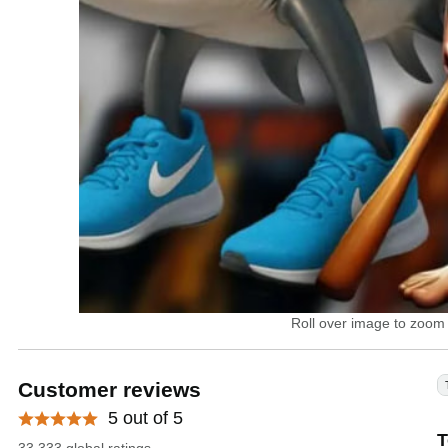
Roll over image to zoom 
Customer reviews
5 out of 5
T