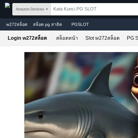
Skip to main content
Amazon Devices
w272สล็อต
สล็อต pg สาธิต
PGSLOT
Login w272สล็อต
สล็อตหน้า
Slot w272สล็อต
PG 