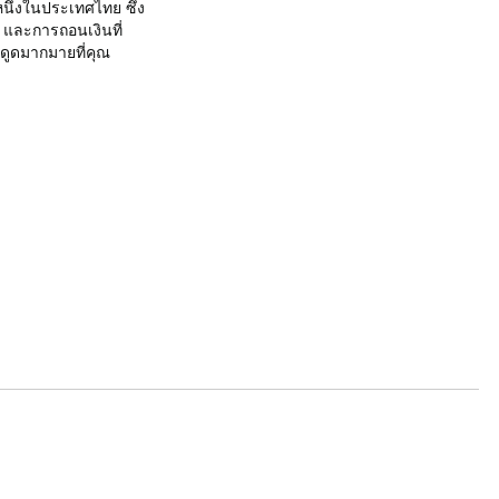
หนึ่งในประเทศไทย ซึ่ง
 และการถอนเงินที่
ดูดมากมายที่คุณ