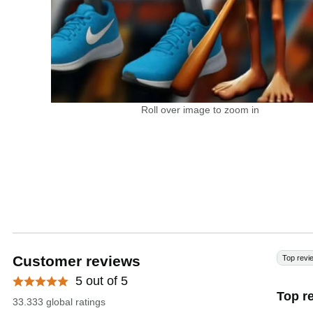
Roll over image to zoom in
Customer reviews
Top revi
5 out of 5
Top r
33.333 global ratings