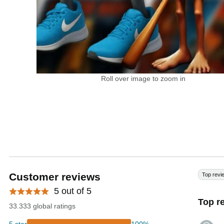
Roll over image to zoom in
Customer reviews
Top revi
5 out of 5
Top r
33.333 global ratings