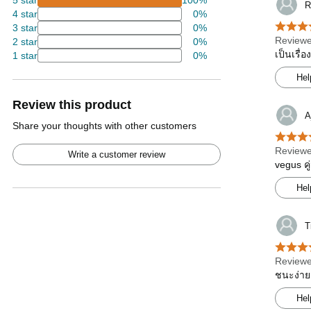
5 star
100%
R
4 star
0%
3 star
0%
Reviewe
2 star
0%
เป็นเรื่
1 star
0%
Hel
Review this product
A
Share your thoughts with other customers
Reviewe
Write a customer review
vegus คู
Hel
T
Reviewe
ชนะง่าย
Hel