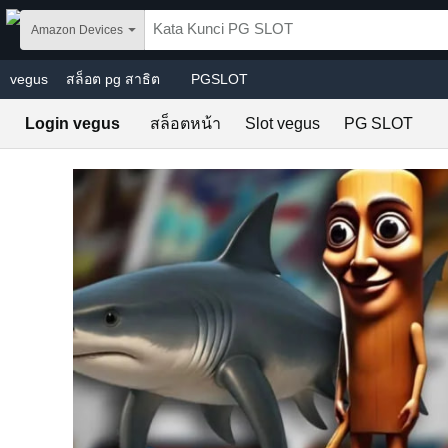
Skip to main content
Amazon Devices
vegus
สล็อต pg สาธิต
PGSLOT
Login vegus
สล็อตหน้า
Slot vegus
PG SLOT