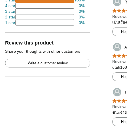
5 star
100%
R
4 star
0%
3 star
0%
Reviewe
2 star
0%
เป็นเรื่
1 star
0%
Hel
Review this product
A
Share your thoughts with other customers
Reviewe
Write a customer review
utah168 
Hel
T
Reviewe
ชนะง่าย
Hel