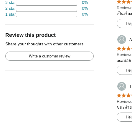
3 star
0%
Reviewe
2 star
0%
เป็นเรื่
1 star
0%
Hel
Review this product
A
Share your thoughts with other customers
Reviewe
Write a customer review
usaบอล ว
Hel
T
Reviewe
ชนะง่าย
Hel