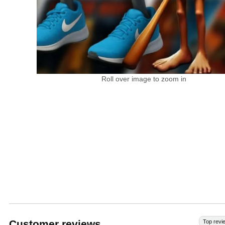
Roll over image to zoom in
Customer reviews
Top revi