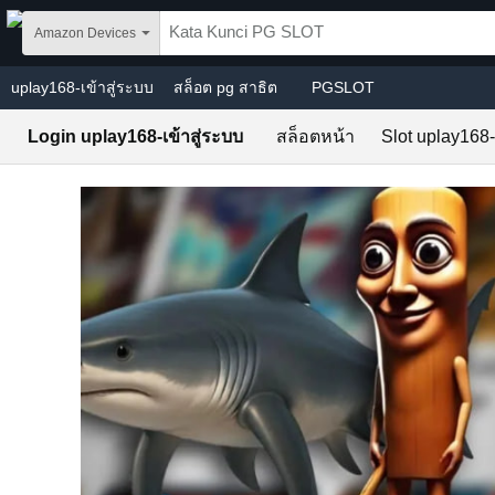
Skip to main content
Amazon Devices
uplay168-เข้าสู่ระบบ
สล็อต pg สาธิต
PGSLOT
Login uplay168-เข้าสู่ระบบ
สล็อตหน้า
Slot uplay168-