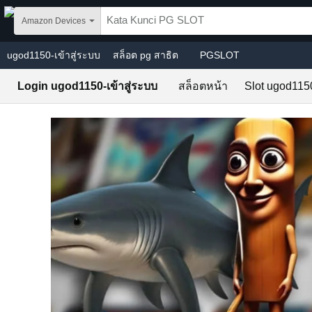
Skip to main content
Amazon Devices
ugod1150-เข้าสู่ระบบ
สล็อต pg สาธิต
PGSLOT
Login ugod1150-เข้าสู่ระบบ
สล็อตหน้า
Slot ugod1150