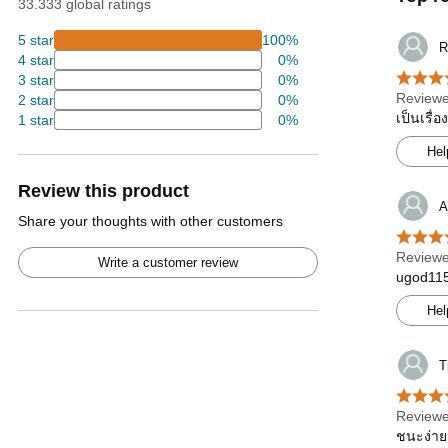
33.333 global ratings
5 star
100%
R
4 star
0%
3 star
0%
Reviewe
2 star
0%
เป็นเรื่
1 star
0%
Hel
Review this product
A
Share your thoughts with other customers
Reviewe
Write a customer review
ugod1150
Hel
T
Reviewe
ชนะง่าย