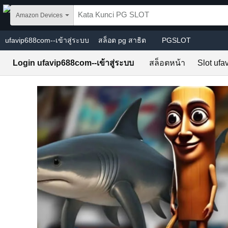
Skip to main content
Amazon Devices
ufavip688com--เข้าสู่ระบบ
สล็อต pg สาธิต
PGSLOT
Login ufavip688com--เข้าสู่ระบบ
สล็อตหน้า
Slot ufa