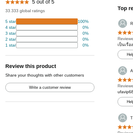
5 out of 5
Top r
33.333 global ratings
5 star
100%
R
4 star
0%
3 star
0%
Reviewe
2 star
0%
เป็นเรื่
1 star
0%
Hel
Review this product
A
Share your thoughts with other customers
Reviewe
Write a customer review
ufavip68
Hel
T