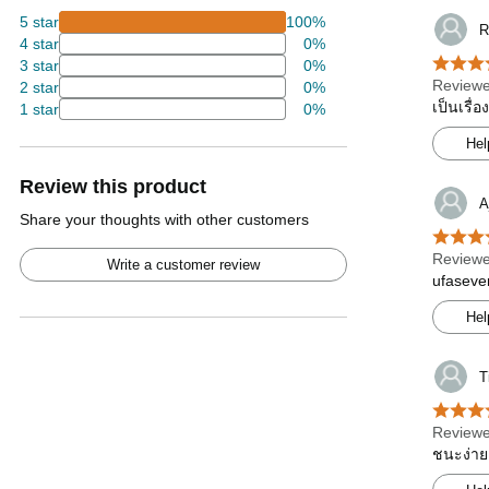
5 star
100%
R
4 star
0%
3 star
0%
Reviewe
2 star
0%
เป็นเรื่
1 star
0%
Hel
Review this product
A
Share your thoughts with other customers
Reviewe
Write a customer review
ufaseve
Hel
T
Reviewe
ชนะง่าย