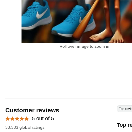
Roll over image to zoom in
Customer reviews
Top revi
5 out of 5
Top r
33.333 global ratings