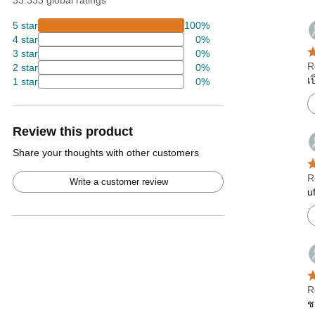
33.333 global ratings
5 star
100%
4 star
0%
3 star
0%
R
2 star
0%
เ
1 star
0%
Review this product
Share your thoughts with other customers
R
Write a customer review
u
R
ช