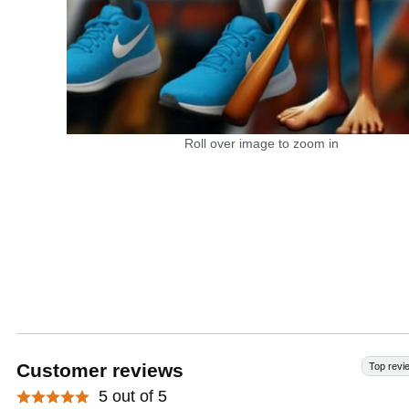
Roll over image to zoom in
Customer reviews
Top revi
5 out of 5