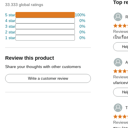
Top r
33.333 global ratings
5 star
100%
R
4 star
0%
3 star
0%
Reviewe
2 star
0%
เป็นเรื่
1 star
0%
Hel
Review this product
A
Share your thoughts with other customers
Reviewe
Write a customer review
ufaricev
Hel
T
Reviewe