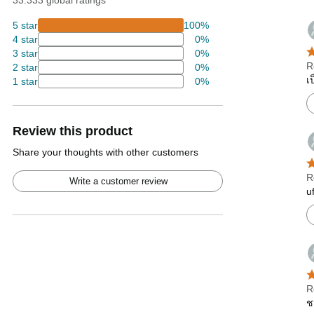
33.333 global ratings
5 star
100%
4 star
0%
3 star
0%
R
2 star
0%
เ
1 star
0%
Review this product
Share your thoughts with other customers
R
Write a customer review
u
R
ช