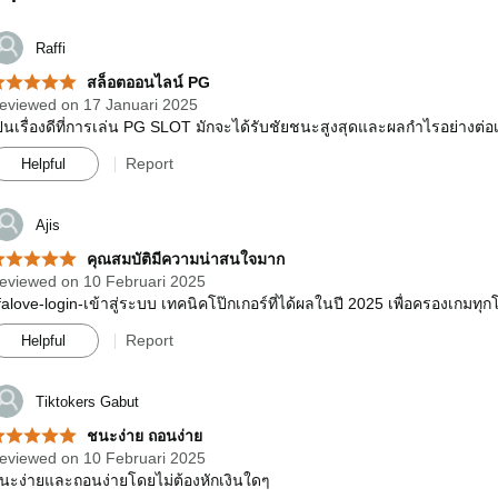
Raffi
สล็อตออนไลน์ PG
eviewed on 17 Januari 2025
ป็นเรื่องดีที่การเล่น PG SLOT มักจะได้รับชัยชนะสูงสุดและผลกำไรอย่างต่อเ
Report
Helpful
Ajis
คุณสมบัติมีความน่าสนใจมาก
eviewed on 10 Februari 2025
falove-login-เข้าสู่ระบบ เทคนิคโป๊กเกอร์ที่ได้ผลในปี 2025 เพื่อครองเกมทุก
Report
Helpful
Tiktokers Gabut
ชนะง่าย ถอนง่าย
eviewed on 10 Februari 2025
นะง่ายและถอนง่ายโดยไม่ต้องหักเงินใดๆ