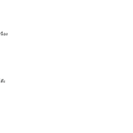
นื่อง
โต๊ะ