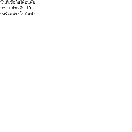
ที่เชื่อถือได้อันดับ
ุรกรรมฝากเงิน 10
 พร้อมด้วยโบนัสน่า