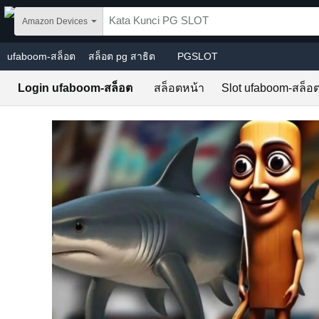
Skip to main content
Amazon Devices
ufaboom-สล็อต
สล็อต pg สาธิต
PGSLOT
Login ufaboom-สล็อต
สล็อตหน้า
Slot ufaboom-สล็อ