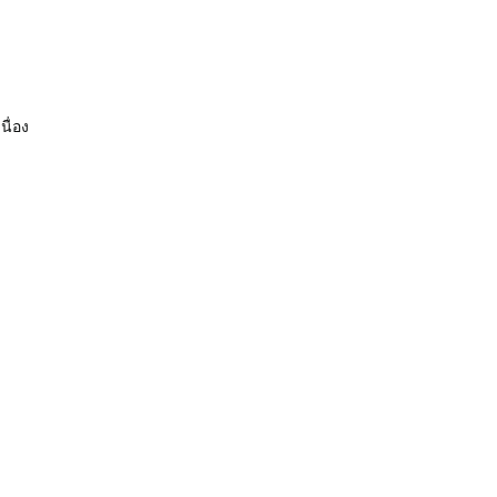
นื่อง