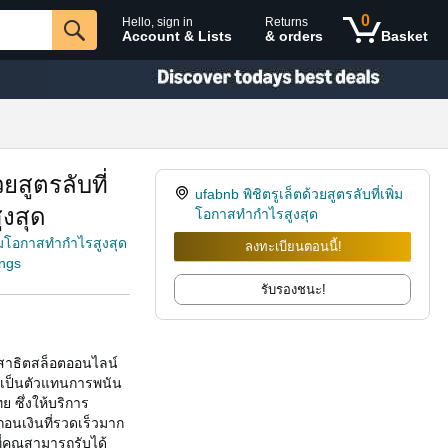
0
Hello, sign in
Returns
Account & Lists
& orders
Basket
วยสูตรลับที่
ufabnb พิชิตรูเล็ตด้วยสูตรลับที่เพิ่ม
ูงสุด
โอกาสทำกำไรสูงสุด
พิ่มโอกาสทำกำไรสูงสุด
ลงทะเบียนตอนนี้!
ings
รับรองชนะ!
์สาธิตสล็อตออนไลน์
งเป็นตัวแทนการพนัน
ทย ซึ่งให้บริการ
อนเงินที่รวดเร็วมาก
ี่คุณสามารถรับได้