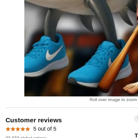
Roll over image to zoom 
Customer reviews
5 out of 5
T