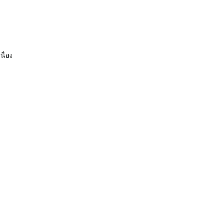
นื่อง