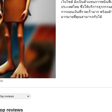
เว็บไซต์ ยังเป็นตัวแทนการพนันที่เช
ประเทศไทย ซึ่งให้บริการธุรกรรม
การถอนเงินที่รวดเร็วมาก พร้อมด้
มากมายที่คุณสามารถรับได้
in
Top reviews
op reviews