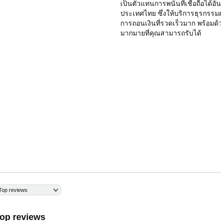
เป็นตัวแทนการพนันที่เชื่อถือได้อั
ประเทศไทย ซึ่งให้บริการธุรกรรม
การถอนเงินที่รวดเร็วมาก พร้อมด้
มากมายที่คุณสามารถรับได้
Top reviews
op reviews