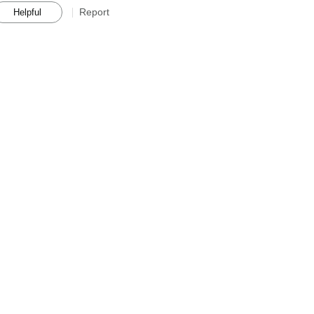
Report
Helpful