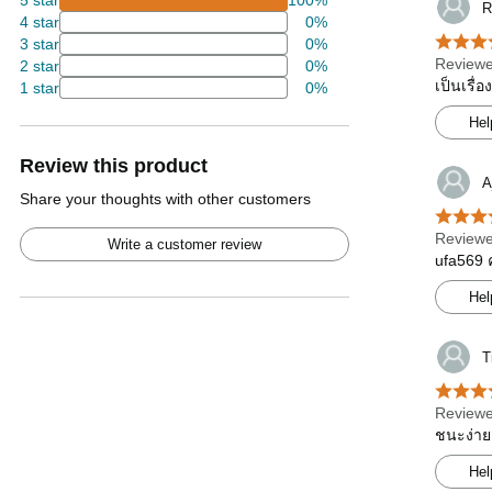
5 star
100%
R
4 star
0%
3 star
0%
Reviewe
2 star
0%
เป็นเรื่
1 star
0%
Hel
Review this product
A
Share your thoughts with other customers
Reviewe
Write a customer review
ufa569 ค
Hel
T
Reviewe
ชนะง่าย
Hel