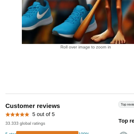
Roll over image to zoom in
Customer reviews
Top revi
5 out of 5
Top r
33.333 global ratings