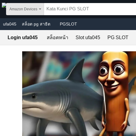
Skip to main content
Amazon Devices
ufa045
สล็อต pg สาธิต
PGSLOT
Login ufa045
สล็อตหน้า
Slot ufa045
PG SLOT