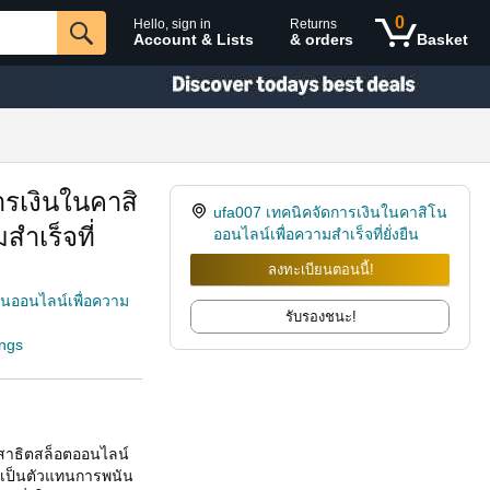
0
Hello, sign in
Returns
Account & Lists
& orders
Basket
ารเงินในคาสิ
ufa007 เทคนิคจัดการเงินในคาสิโน
สำเร็จที่
ออนไลน์เพื่อความสำเร็จที่ยั่งยืน
ลงทะเบียนตอนนี้!
โนออนไลน์เพื่อความ
รับรองชนะ!
ings
์สาธิตสล็อตออนไลน์
งเป็นตัวแทนการพนัน