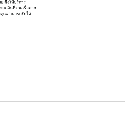
ทย ซึ่งให้บริการ
อนเงินที่รวดเร็วมาก
ี่คุณสามารถรับได้