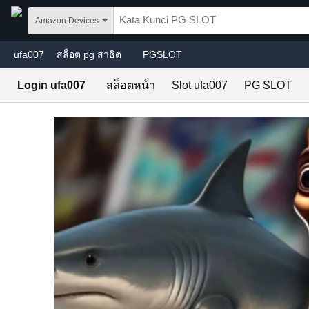
Skip to main content
Amazon Devices
ufa007
สล็อต pg สาธิต
PGSLOT
Login ufa007
สล็อตหน้า
Slot ufa007
PG SLOT