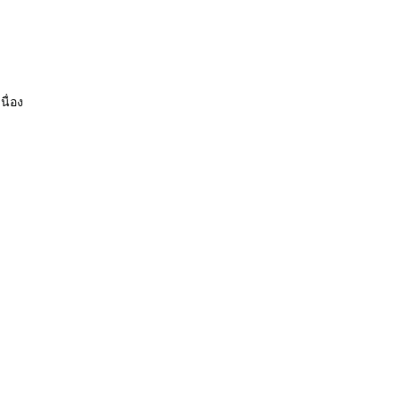
นื่อง