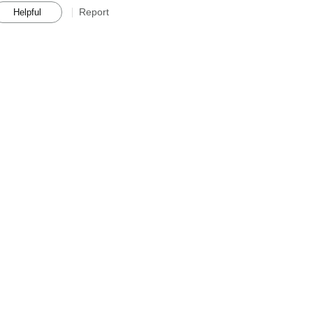
Report
Helpful