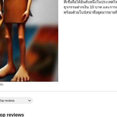
ที่เชื่อถือได้อันดับหนึ่งในประเทศไ
ธุรกรรมฝากเงิน 10 บาท และการถ
พร้อมด้วยโบนัสน่าดึงดูดมากมายท
in
Top reviews
op reviews