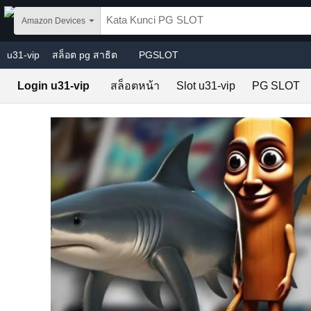
Skip to main content
Amazon Devices
u31-vip
สล็อต pg สาธิต
PGSLOT
Login u31-vip
สล็อตหน้า
Slot u31-vip
PG SLOT