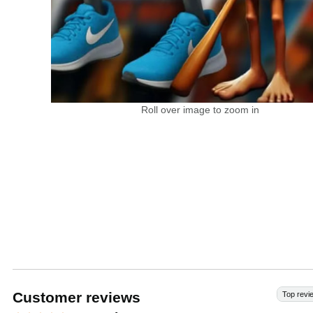
Roll over image to zoom in
Customer reviews
Top revi