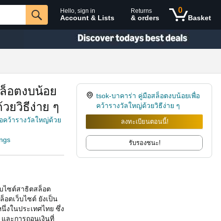
0
Hello, sign in
Returns
Account & Lists
& orders
Basket
สล็อตงบน้อย
tsok-บาคาร่า คู่มือสล็อตงบน้อยเพื่อ
้วยวิธีง่าย ๆ
คว้ารางวัลใหญ่ด้วยวิธีง่าย ๆ
่อคว้ารางวัลใหญ่ด้วย
ลงทะเบียนตอนนี้!
ings
รับรองชนะ!
ว็บไซต์สาธิตสล็อต
อตเว็บไซต์ ยังเป็น
หนึ่งในประเทศไทย ซึ่ง
 และการถอนเงินที่