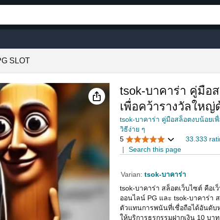
PG SLOT
tsok-บาคาร่า คู่มือ
เพื่อคว้ารางวัลใหญ่ด
tsok-บาคาร่า คู่มือสล็อตงบน้อยเพื
วิธีง่าย ๆ
5
33.333 rat
|
Search this page
Varian:
tsok-บาคาร่า
tsok-บาคาร่า สล็อตเว็บไซต์ คือเ
ออนไลน์ PG และ tsok-บาคาร่า สล็
ตัวแทนการพนันที่เชื่อถือได้อันดับ
ให้บริการธุรกรรมฝากเงิน 10 บาท