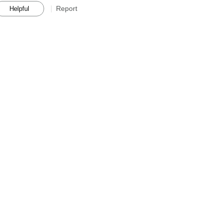
Report
Helpful