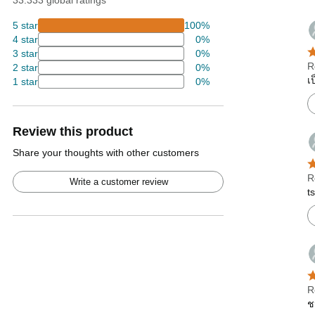
33.333 global ratings
5 star
100%
4 star
0%
3 star
0%
R
2 star
0%
เ
1 star
0%
Review this product
Share your thoughts with other customers
R
Write a customer review
t
R
ช