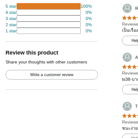
5 star
100%
R
4 star
0%
3 star
0%
Reviewe
2 star
0%
เป็นเรื่
1 star
0%
Hel
Review this product
A
Share your thoughts with other customers
Reviewe
Write a customer review
ts38-บาค
Hel
T
Reviewe
ชนะง่าย