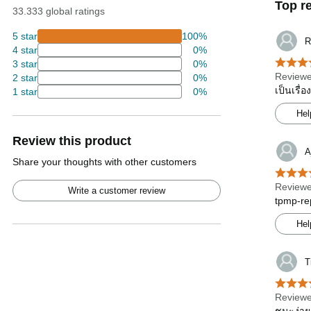
Top r
33.333 global ratings
5 star
100%
R
4 star
0%
3 star
0%
Reviewe
2 star
0%
เป็นเรื่
1 star
0%
Hel
Review this product
A
Share your thoughts with other customers
Reviewe
Write a customer review
tpmp-rep
Hel
T
Reviewe