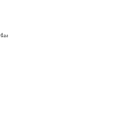
นื่อง