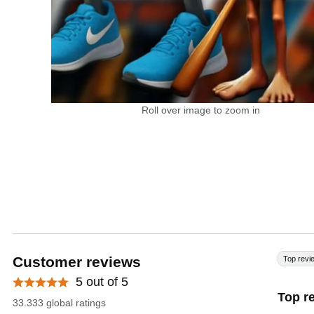
Roll over image to zoom in
Customer reviews
Top revi
5 out of 5
Top r
33.333 global ratings